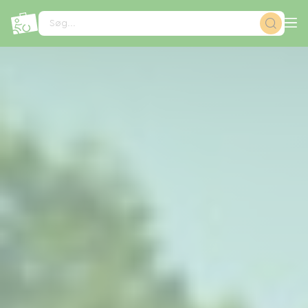
CCookie-styringspanel
Søg...