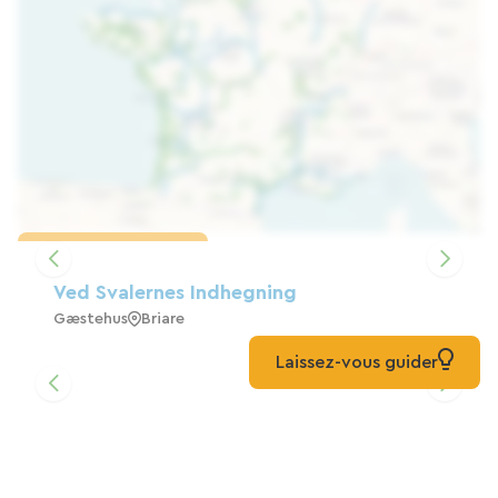
Indlæs kortet
Ved Svalernes Indhegning
Gæstehus
Briare
Laissez-vous guider
L'Echappée Belle Bed And Breakfast
Gæstehus
Saint-Brisson-Sur-Loire