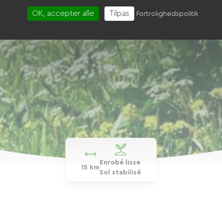
OK, accepter alle
Tilpas
Fortrolighedspolitik
Enrobé lisse
15 km
Sol stabilisé