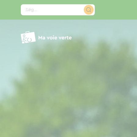
CCookie-styringspanel
Søg...