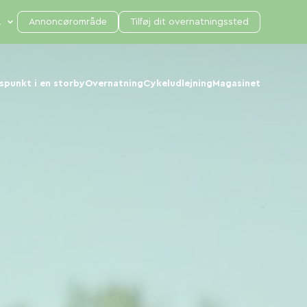
Annoncørområde
Tilføj dit overnatningssted
punkt i en storby
Overnatning
Cykeludlejning
Magasinet