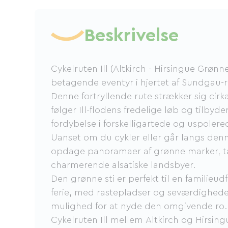
Beskrivelse
Cykelruten Ill (Altkirch - Hirsingue Grønne
betagende eventyr i hjertet af Sundgau-r
Denne fortryllende rute strækker sig cirk
følger Ill-flodens fredelige løb og tilbyd
fordybelse i forskelligartede og uspoler
Uanset om du cykler eller går langs denne
opdage panoramaer af grønne marker, t
charmerende alsatiske landsbyer.
Den grønne sti er perfekt til en familieudf
ferie, med rastepladser og seværdigheder
mulighed for at nyde den omgivende ro
Cykelruten Ill mellem Altkirch og Hirsingue