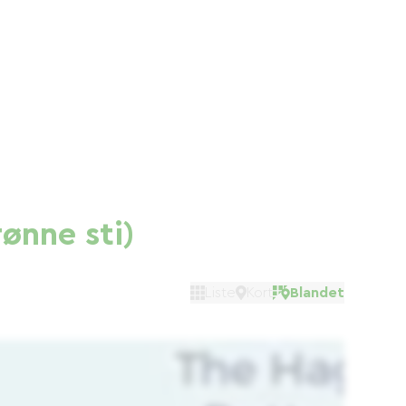
rønne sti)
Liste
Kort
Blandet