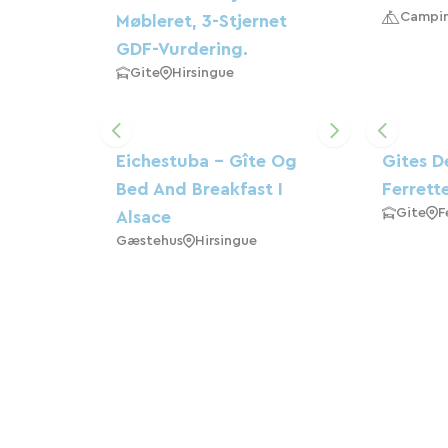
Campi
Møbleret, 3-Stjernet
GDF-Vurdering.
Gite
Hirsingue
Eichestuba - Gîte Og
Gites D
Bed And Breakfast I
Ferrett
Gite
F
Alsace
Gæstehus
Hirsingue