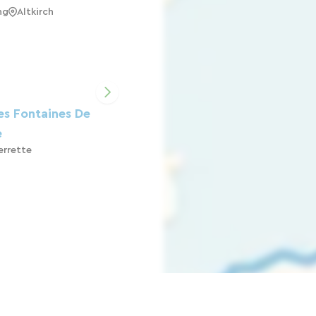
ng
Altkirch
es Fontaines De
e
errette