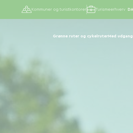
Kommuner og turistkontorer
Turismeerhverv
Grønne ruter og cykelruter
Med udgangs