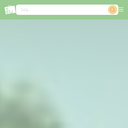
CCookie-styringspanel
Søg...