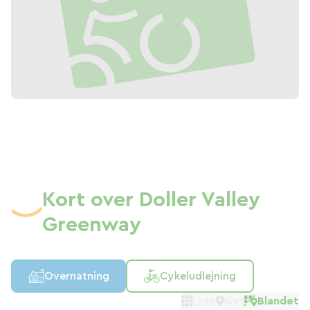
Kort over Doller Valley
Greenway
Overnatning
Cykeludlejning
Liste
Kort
Blandet