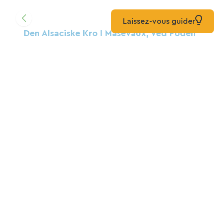
Laissez-vous guider
Den Alsaciske Kro I Masevaux, Ved Foden
Af ​​Vogeserne
Gite
Masevaux-Niederbruck
Gæstehus "Ved Foden Af ​​Ballon
D'Alsace"
Gite
Sewen
Møbleret Sommerhus "Les Bleuets"
Gite
Burnhaupt-Le-Haut