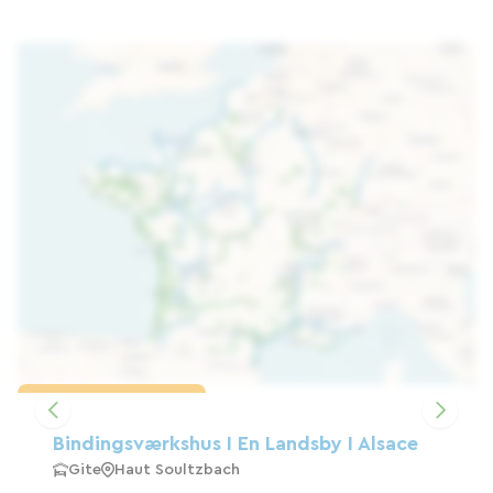
Indlæs kortet
Bindingsværkshus I En Landsby I Alsace
Gite
Haut Soultzbach