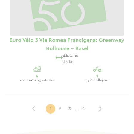
Euro Vélo 5 Via Romea Francigena: Greenway
Mulhouse - Basel
Afstand
38 km
4
1
overnatningssteder
cykeludlejere
...
1
2
3
4