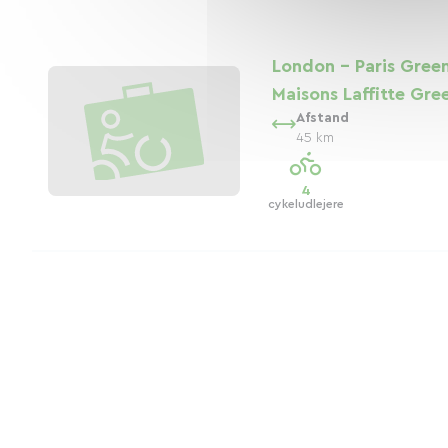
London - Paris Green
Maisons Laffitte Gr
Afstand
45 km
4
cykeludlejere