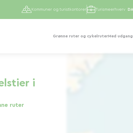
Kommuner og turistkontorer
Turismeerhverv
Grønne ruter og cykelruter
Med udgangs
lstier i
nne ruter