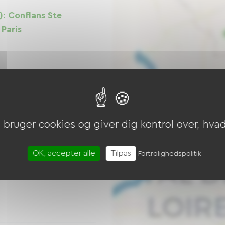
): Conflans Ste
Paris
bruger cookies og giver dig kontrol over, hvad 
ne vej
OK, accepter alle
Tilpas
Fortrolighedspolitik