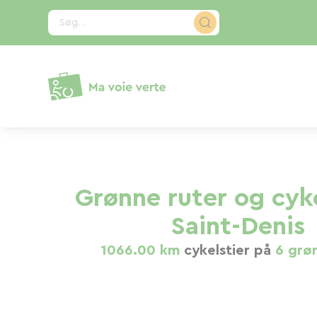
CCookie-styringspanel
Søg...
Grønne ruter og cyke
Saint-Denis
1066.00 km
cykelstier på
6 grø