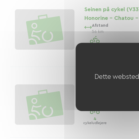
Seinen på cykel (V33
Honorine - Chatou - 
Afstand
56 km
4
cykeludlejere
Dette websted 
Ourcq-kanalens grøn
Afstand
20 km
4
cykeludlejere