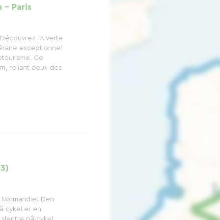
 - Paris
Découvrez l'A Verte
éraire exceptionnel
otourisme. Ce
m, reliant deux des
33)
t i Normandiet Den
å cykel er en
g slentre på cykel,