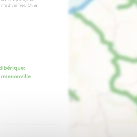
er med venner. Over
dibérique:
Ermenonville