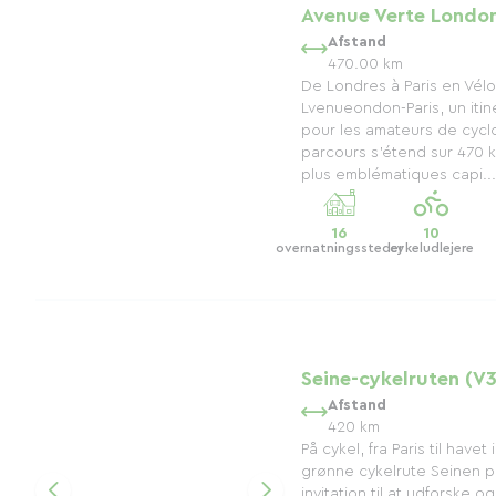
Avenue Verte London
Afstand
470.00 km
De Londres à Paris en Vélo
Lvenueondon-Paris, un itin
pour les amateurs de cycl
parcours s’étend sur 470 k
plus emblématiques capi...
16
10
overnatningssteder
cykeludlejere
Seine-cykelruten (V
Afstand
420 km
På cykel, fra Paris til have
grønne cykelrute Seinen p
invitation til at udforske o