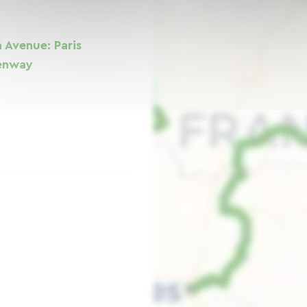
 Avenue: Paris
eenway