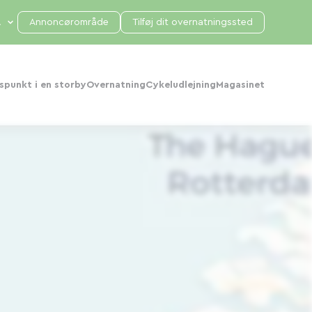
Annoncørområde
Tilføj dit overnatningssted
punkt i en storby
Overnatning
Cykeludlejning
Magasinet