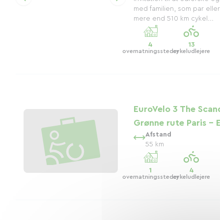
med familien, som par ell
mere end 510 km cykel...
4
13
overnatningssteder
cykeludlejere
EuroVelo 3 The Scan
Grønne rute Paris - 
Afstand
55 km
1
4
overnatningssteder
cykeludlejere