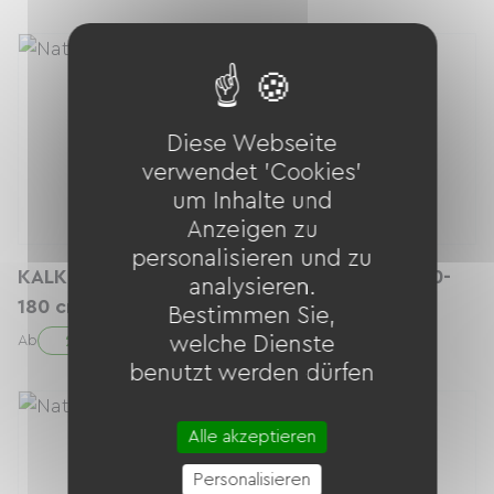
Diese Webseite
verwendet 'Cookies'
um Inhalte und
Anzeigen zu
personalisieren und zu
KALKHOFF ENDEAVOUR 3B MOVE M (taille 170-
analysieren.
180 cm)
Bestimmen Sie,
29.00 € / Tag
welche Dienste
Ab
benutzt werden dürfen
Alle akzeptieren
Personalisieren