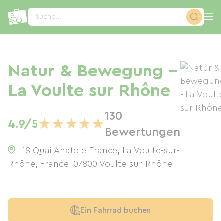
Cookie-Einstellungen
Suche...
Natur & Bewegung -
La Voulte sur Rhône
130
★
★
★
★
★
4.9/5
Bewertungen
18 Quai Anatole France, La Voulte-sur-
Rhône, France
,
07800
Voulte-sur-Rhône
Ein Fahrrad buchen