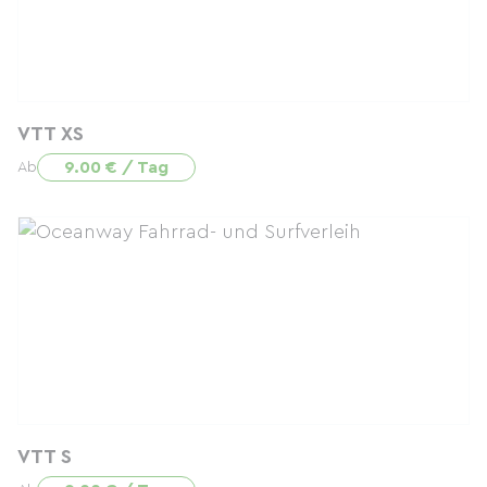
VTT XS
9.00 € / Tag
Ab
VTT S