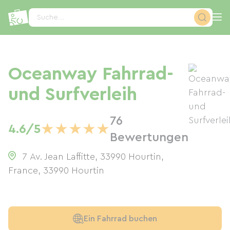
Cookie-Einstellungen
Suche...
Oceanway Fahrrad-
und Surfverleih
76
★
★
★
★
★
4.6/5
Bewertungen
7 Av. Jean Laffitte, 33990 Hourtin,
France
,
33990
Hourtin
Ein Fahrrad buchen