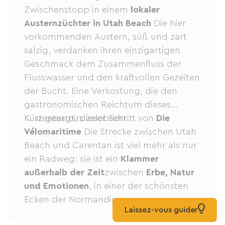
Zwischenstopp in einem
lokaler
Austernzüchter in Utah Beach
Die hier
vorkommenden Austern, süß und zart
salzig, verdanken ihren einzigartigen
Geschmack dem Zusammenfluss der
Flusswasser und den kraftvollen Gezeiten
der Bucht. Eine Verkostung, die den
gastronomischen Reichtum dieses
Küstenterroirs zelebriert.
Kurz gesagt, dieser Schritt von
Die
Vélomaritime
Die Strecke zwischen Utah
Beach und Carentan ist viel mehr als nur
ein Radweg: sie ist ein
Klammer
außerhalb der Zeit
zwischen
Erbe, Natur
und Emotionen
, in einer der schönsten
Ecken der Normandie.
Laissez-vous guider