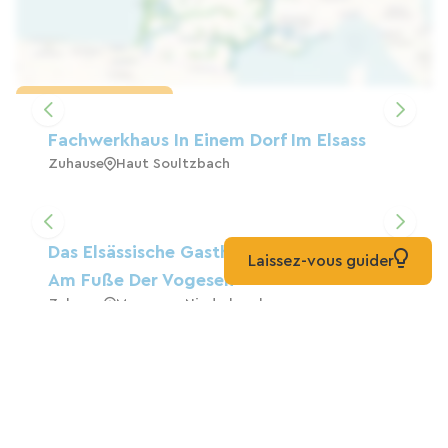
Karte laden
Fachwerkhaus In Einem Dorf Im Elsass
Zuhause
Haut Soultzbach
Das Elsässische Gasthaus Von Masevaux,
Laissez-vous guider
Am Fuße Der Vogesen
Zuhause
Masevaux-Niederbruck
Gästehaus „Am Fuße Des Ballon
D'Alsace“
Zuhause
Sewen