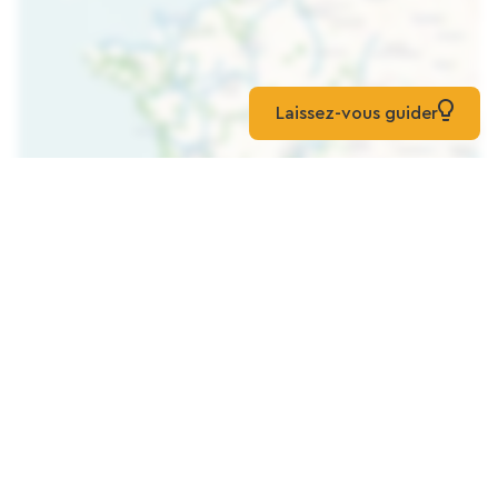
Laissez-vous guider
Karte laden
Haus Mit 126 M² Wohnfläche, Garten Und
Veranda. 4-Sterne-Möbliert, 3-Sterne-
GDF-Bewertung.
Zuhause
Hirsingue