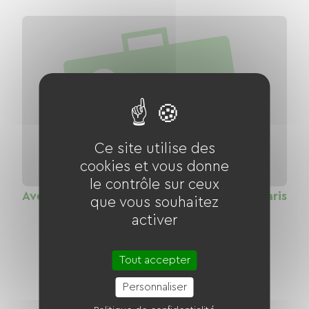
Ce site utilise des
cookies et vous donne
le contrôle sur ceux
Avenue verte London - Paris : Voie verte Paris
que vous souhaitez
Maisons Laffitte
activer
Distance
45 km
Tout accepter
4
Personnaliser
loueurs de vélo