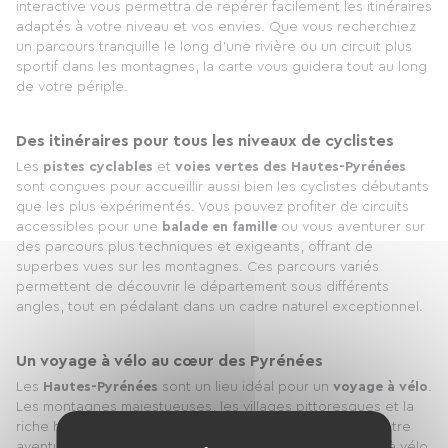
interactive vous permettra de repérer facilement les itinéraires
adaptés à votre niveau et vos envies. Que vous recherchiez
un parcours tranquille le long d’une rivière ou un circuit plus
sportif dans les montagnes, la carte vous guidera tout au long
de votre périple.
Des itinéraires pour tous les niveaux de cyclistes
Les
pistes cyclables
et
voies vertes des Hautes-Pyrénées
sont conçues pour accueillir aussi bien les cyclistes débutants
que les plus expérimentés. Vous pouvez profiter de circuits
accessibles pour une
balade en famille
ou vous aventurer sur
des parcours plus techniques et exigeants, offrant de
superbes vues sur les montagnes. Ces parcours variés
permettent de découvrir le département sous différents
angles, tout en pédalant dans un cadre naturel exceptionnel.
Un voyage à vélo au cœur des Pyrénées
Les
Hautes-Pyrénées
sont un lieu idéal pour un
voyage à vélo
.
Les montagnes majestueuses, les villages pittoresques et la
riche histoire de la région feront de chaque étape de votre
aventure un moment inoubliable. Explorez les paysages à vélo