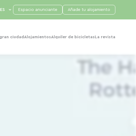
Espacio anunciante
Añade tu alojamiento
 gran ciudad
Alojamientos
Alquiler de bicicletas
La revista