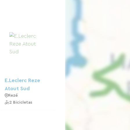
E.Leclerc Reze
Atout Sud
Rezé
2 Bicicletas