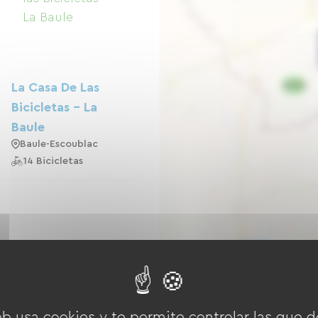
La Casa De Las
Bicicletas - La
Baule
Baule-Escoublac
14 Bicicletas
eb usa cookies y te permite controlar las que d