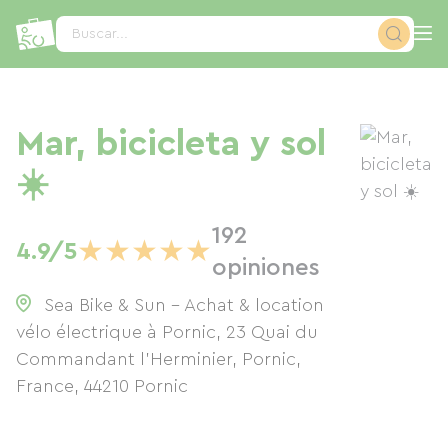
Panel de gestión de cookies
Buscar...
Mar, bicicleta y sol
☀️
192
★
★
★
★
★
4.9/5
opiniones
Sea Bike & Sun - Achat & location
vélo électrique à Pornic, 23 Quai du
Commandant l'Herminier, Pornic,
France
,
44210
Pornic