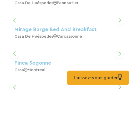
Casa De Huéspedes
Pennautier
Mirage Barge Bed And Breakfast
Casa De Huéspedes
Carcassonne
Finca Segonne
Casa
Montréal
Laissez-vous guider
Clos Saint Loup
Hoteles
Bram
Hotel La Bastide Saint Martin En