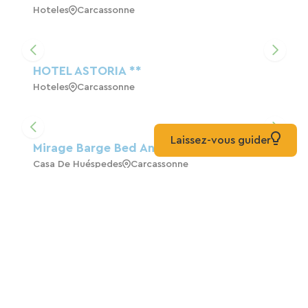
Hoteles
Carcassonne
HOTEL ASTORIA **
Hoteles
Carcassonne
Laissez-vous guider
Mirage Barge Bed And Breakfast
Casa De Huéspedes
Carcassonne
Hotel La Bastide Saint Martin En
Carcasona
Hoteles
Carcassonne