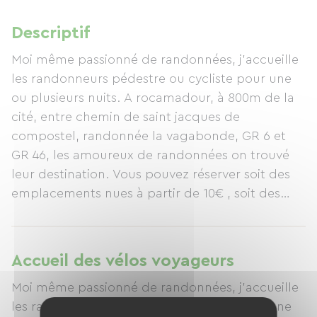
Descriptif
Moi même passionné de randonnées, j'accueille
les randonneurs pédestre ou cycliste pour une
ou plusieurs nuits. A rocamadour, à 800m de la
cité, entre chemin de saint jacques de
compostel, randonnée la vagabonde, GR 6 et
GR 46, les amoureux de randonnées on trouvé
leur destination. Vous pouvez réserver soit des
emplacements nues à partir de 10€ , soit des
locations à partir de 30€ la nuit.
Retrouvé toutes les informations directement sur
mon site internet campinglescampagnes-
Accueil des vélos voyageurs
rocamadour.com.
Moi même passionné de randonnées, j'accueille
Le camping les campagnes vous garantie un
les randonneurs pédestre ou cycliste pour une
emplacement idéal, le confort, le conseil, le tout