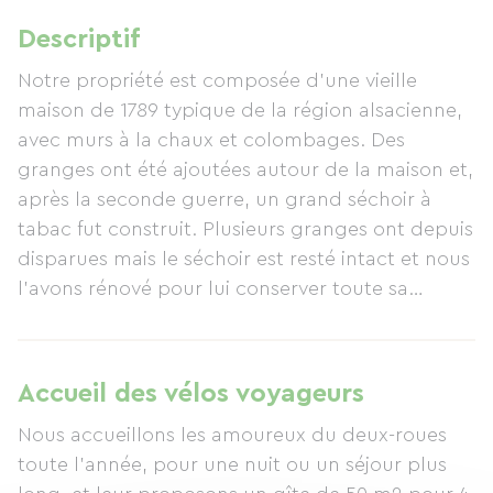
Descriptif
Notre propriété est composée d’une vieille
maison de 1789 typique de la région alsacienne,
avec murs à la chaux et colombages. Des
granges ont été ajoutées autour de la maison et,
après la seconde guerre, un grand séchoir à
tabac fut construit. Plusieurs granges ont depuis
disparues mais le séchoir est resté intact et nous
l’avons rénové pour lui conserver toute sa
personnalité d’origine et le mettre en harmonie
avec la maison.
Accueil des vélos voyageurs
Le logement est construit au centre de la
Nous accueillons les amoureux du deux-roues
propriété, dans la partie centrale du vieux
toute l'année, pour une nuit ou un séjour plus
séchoir à tabac, au rez de chaussée avec