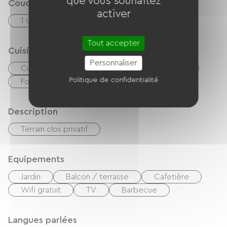
que vous souhaitez
Couchage
activer
1 Canapés convertibles
Tout accepter
Cuisine
Personnaliser
Cuisine
Réfrigérateur
Micro-onde
Politique de confidentialité
Four
Congélateur
Description
Terrain clos privatif
Equipements
Jardin
Balcon / terrasse
Cafetière
Wifi gratuit
TV
Barbecue
Langues parlées