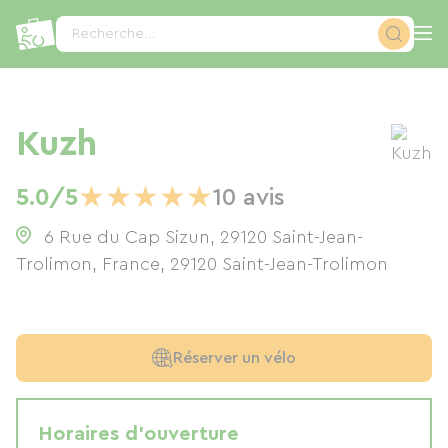
Panneau de gestion des cookies
Recherche...
Kuzh
★
★
★
★
★
5.0/5
10 avis
6 Rue du Cap Sizun, 29120 Saint-Jean-
Trolimon, France
,
29120
Saint-Jean-Trolimon
Réserver un vélo
Horaires d'ouverture