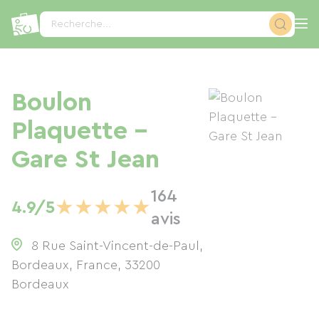
Panneau de gestion des cookies
Recherche...
Boulon
Plaquette -
Gare St Jean
164
★
★
★
★
★
4.9/5
avis
8 Rue Saint-Vincent-de-Paul,
Bordeaux, France
,
33200
Bordeaux