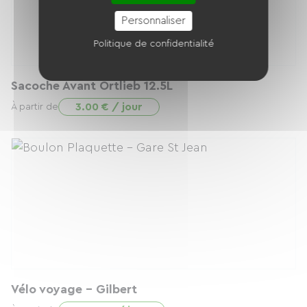
Personnaliser
Politique de confidentialité
Sacoche Avant Ortlieb 12.5L
3.00 € / jour
À partir de
Vélo voyage - Gilbert