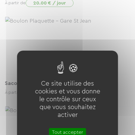
20.00 € / jour
À partir de
Ce site utilise des
Sacoche Arrière Ortlieb 20L
cookies et vous donne
3.00 € / jour
À partir de
le contrôle sur ceux
que vous souhaitez
activer
Tout accepter