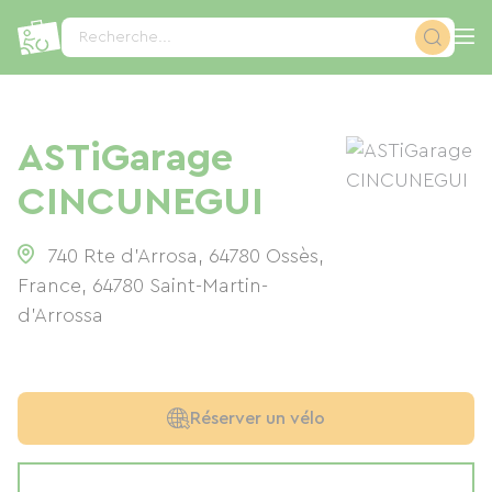
Panneau de gestion des cookies
Recherche...
ASTiGarage
CINCUNEGUI
740 Rte d'Arrosa, 64780 Ossès,
France
,
64780
Saint-Martin-
d'Arrossa
Réserver un vélo