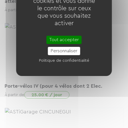
cookies et vous donne
attelage)
le contrôle sur ceux
180.00 € / jour
À partir de
que vous souhaitez
activer
Tout accepter
Personnaliser
Politique de confidentialité
Porte-vélos IV (pour 4 vélos dont 2 Elec.
25.00 € / jour
À partir de