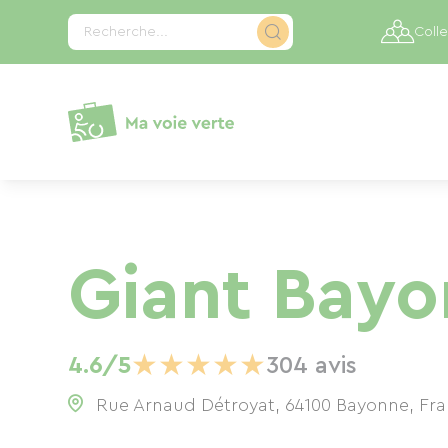
Panneau de gestion des cookies
Recherche...
Colle
Giant Bay
★
★
★
★
★
4.6/5
304 avis
Rue Arnaud Détroyat, 64100 Bayonne, Fr