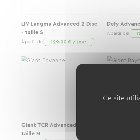
LIV Langma Advanced 2 Disc
Defy Advance
- taille S
7
À partir de
129.00 € / jour
À partir de
Ce site util
Giant TCR Advanced Pro 2 -
Giant TCR A
taille M
taille M