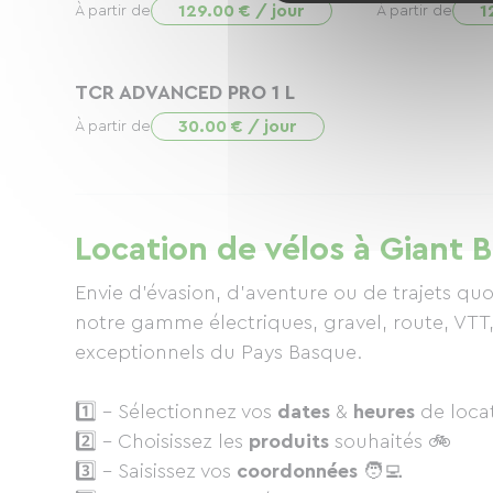
129.00 € / jour
1
À partir de
À partir de
TCR ADVANCED PRO 1 L
30.00 € / jour
À partir de
Location de vélos à Giant 
Envie d’évasion, d’aventure ou de trajets quo
notre gamme électriques, gravel, route, VTT, 
exceptionnels du Pays Basque.
1️⃣ - Sélectionnez vos
dates
&
heures
de locat
2️⃣ - Choisissez les
produits
souhaités 🚲
3️⃣ - Saisissez vos
coordonnées
🧑‍💻