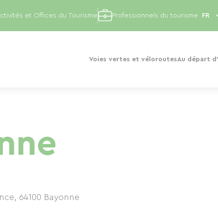
ctivités et Offices du Tourisme
Professionnels du tourisme
Voies vertes et véloroutes
Au départ d'
onne
ance
,
64100
Bayonne