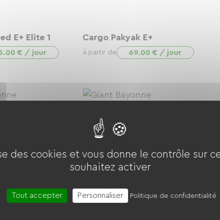
d E+ Elite 1
Cargo Pakyak E+
5.00 € / jour
69.00 € / jour
À partir de
ise des cookies et vous donne le contrôle sur 
souhaitez activer
Tout accepter
Personnaliser
dvanced Pro 2 -
Giant Trance X E+1
Politique de confidentialité
79.00 € / jour
À partir de