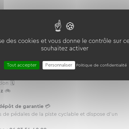
C
ise des cookies et vous donne le contrôle sur 
souhaitez activer
EMENT sur réservation
au minimum la veille.
 à assistance électrique à la location ! 🚲
Tout accepter
Personnaliser
Politique de confidentialité
 un angle confortable et ludique. 😎
 en une demi journée, ou plus si envie de flâner ...
ion 🗓
az
🚲
dépôt de garantie
💳
 de pédales de la piste cyclable et dispose d'un