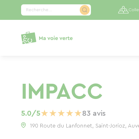
Panneau de gestion des cookies
Recherche...
Colle
IMPACC
★
★
★
★
★
5.0/5
83 avis
190 Route du Lanfonnet, Saint-Jorioz, Au