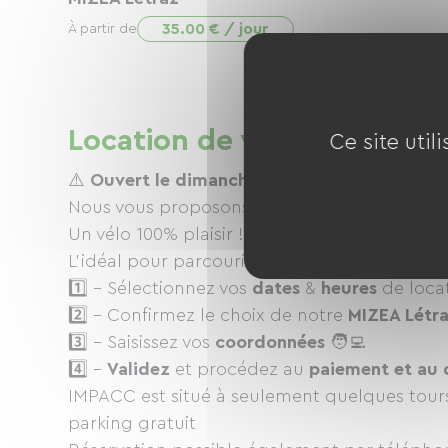
35.00 € / jour
À partir de
Location de vélos à IMPAC
Ce site util
⚠️
Ouvert le dimanche et jours fériés UNIQU
Nous vous proposons notre vélo de promenade
Un vélo 100% plaisir ! Découvrez le vélo sous
L'idéal pour parcourir le tour du lac d'Annecy
1️⃣ - Sélectionnez vos
dates
&
heures
de locat
2️⃣ - Confirmez le choix de notre
MIZEA Létr
3️⃣ - Saisissez vos
coordonnées
🧑‍💻
4️⃣ -
Validez
et procédez au
paiement et au 
IMPACC est situé à seulement quelques tours
parking gratuit