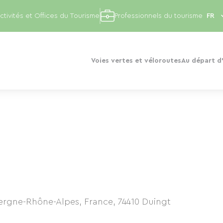
ctivités et Offices du Tourisme
Professionnels du tourisme
Voies vertes et véloroutes
Au départ d'
vergne-Rhône-Alpes, France
,
74410
Duingt