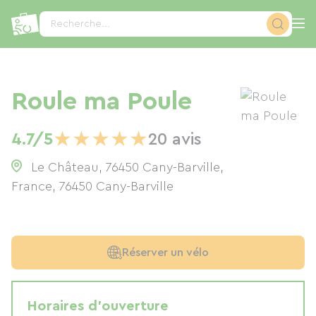
Panneau de gestion des cookies
Recherche...
Roule ma Poule
★
★
★
★
★
4.7/5
20 avis
Le Château, 76450 Cany-Barville,
France
,
76450
Cany-Barville
Réserver un vélo
Horaires d'ouverture