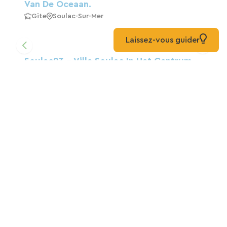
Van De Oceaan.
Gite
Soulac-Sur-Mer
Laissez-vous guider
Soulac23 - Villa Soulac In Het Centrum
Van Het Resort
Gasthuis
Soulac-Sur-Mer
Villa Beauchene
Gasthuis
Soulac-Sur-Mer
Villa Beauchene
Gite
Soulac-Sur-Mer