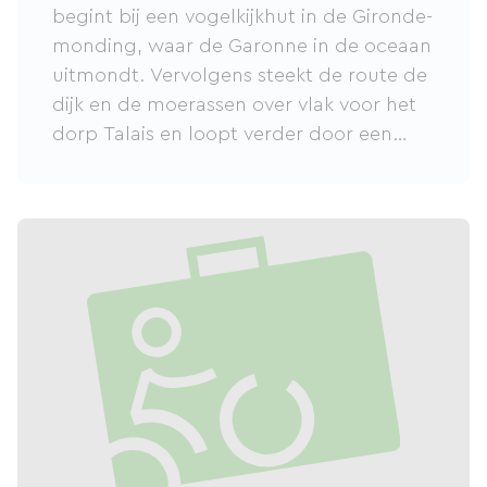
begint bij een vogelkijkhut in de Gironde-
monding, waar de Garonne in de oceaan
uitmondt. Vervolgens steekt de route de
dijk en de moerassen over vlak voor het
dorp Talais en loopt verder door een
dennenbos voordat de Atlantische
duinen worden bereikt. Deze groene
route is gemakkelijk te volgen tijdens een
verblijf in een van de nabijgelegen
accommodaties (hotels, campings, bed
& breakfasts, gîtes en vakantiehuizen).