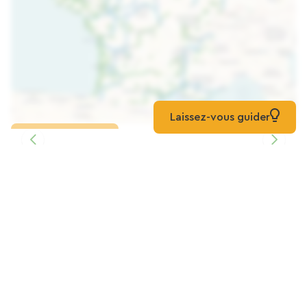
Laissez-vous guider
Kaart laden
Gîte Maréchal Ferrant, Een Stenen
Vakantiehuis, Biedt Slaapgelegenheid
Aan 16 Personen, Heeft 6 Slaapkamers, 5
Badkamers En Is Ruim En Licht.
Gite
Queyrac