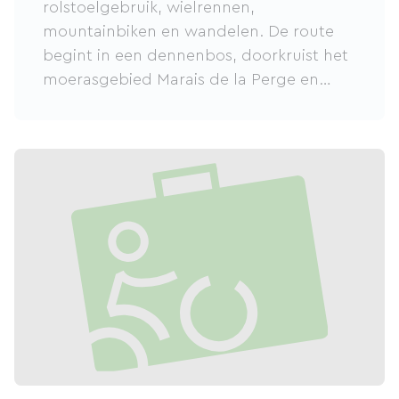
rolstoelgebruik, wielrennen,
mountainbiken en wandelen. De route
begint in een dennenbos, doorkruist het
moerasgebied Marais de la Perge en
eindigt aan de kust. De route is
bereikbaar met de TER-trein (station
Royan) of met de bus (Trans-Gironde-
netwerk).