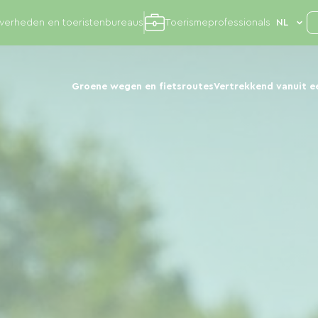
overheden en toeristenbureaus
Toerismeprofessionals
Groene wegen en fietsroutes
Vertrekkend vanuit e