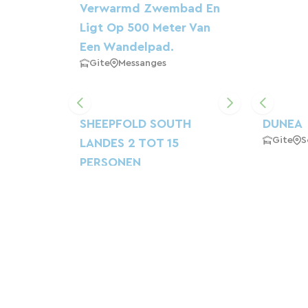
Verwarmd Zwembad En
Ligt Op 500 Meter Van
Een Wandelpad.
Gite
Messanges
SHEEPFOLD SOUTH
DUNEA
Gite
S
LANDES 2 TOT 15
PERSONEN
AIRCONDITIONING
VERWARMD ZWEMBAD
PARK
Gite
Soustons
De Kustschuilplaats