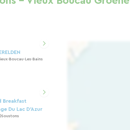
tons - Vieux Boucau Groen
ERELDEN
ieux-Boucau-Les-Bains
 Breakfast
age Du Lac D'Azur
Soustons