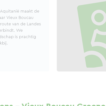
 Aquitanië maakt de
aar Vieux Boucau
troute van de Landes
erbindt. We
dschap is prachtig
bij.