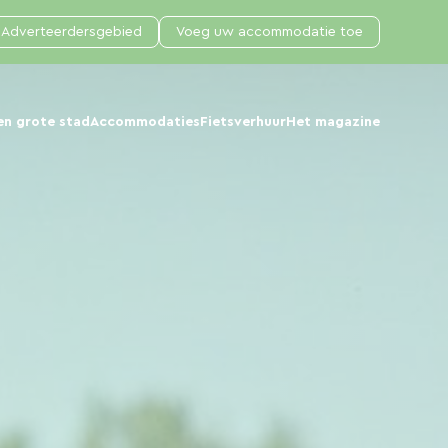
Adverteerdersgebied
Voeg uw accommodatie toe
en grote stad
Accommodaties
Fietsverhuur
Het magazine