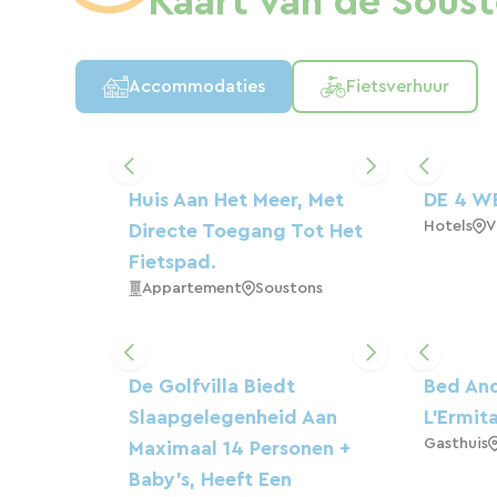
Kaart van de Sous
Accommodaties
Fietsverhuur
Huis Aan Het Meer, Met
DE 4 W
Hotels
V
Directe Toegang Tot Het
Fietspad.
Appartement
Soustons
De Golfvilla Biedt
Bed And
Slaapgelegenheid Aan
L'Ermit
Gasthuis
Maximaal 14 Personen +
Baby's, Heeft Een