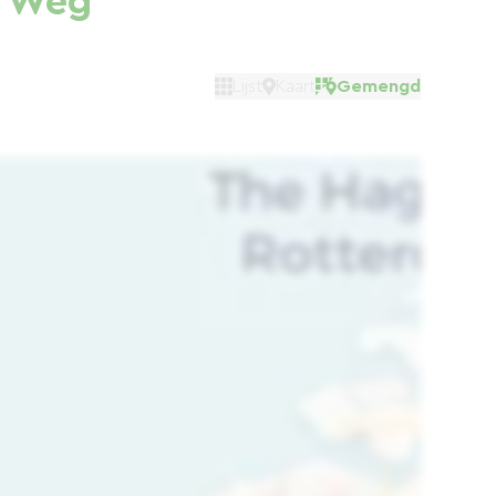
e Weg
Lijst
Kaart
Gemengd