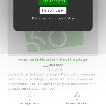
Tout accepter
Personnaliser
Politique de confidentialité
voie verte Hourtin - Hourtin plage
Distance
11.00 km
La Voie Verte de Hourtin à Hourtin Plage est un véritable
petit coin de paradis pour les amateurs de balades en
pleine nature. Sur 11 kilomètres de piste bien entretenue
et entièrement sécurisée, cett...
2
2
hébergements
loueurs de vélo