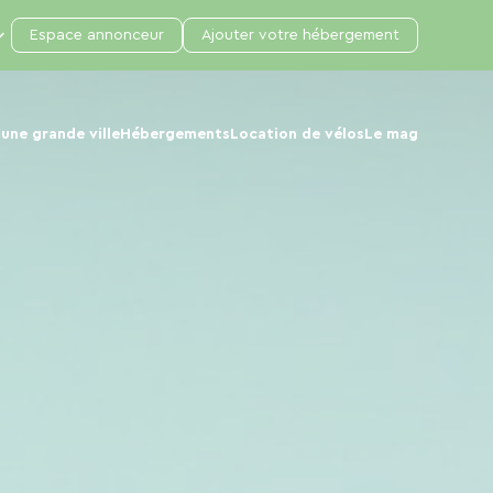
Espace annonceur
Ajouter votre hébergement
une grande ville
Hébergements
Location de vélos
Le mag