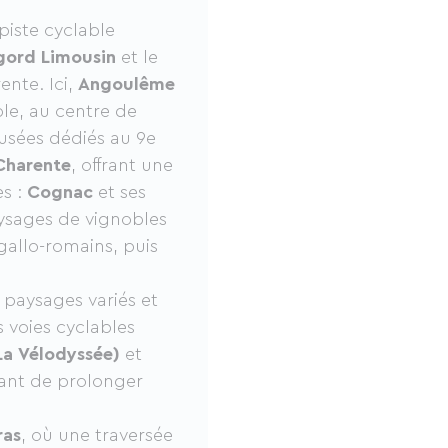
 piste cyclable
igord Limousin
et le
ente. Ici,
Angoulême
e, au centre de
musées dédiés au 9e
Charente
, offrant une
s :
Cognac
et ses
ysages de vignobles
gallo-romains, puis
s paysages variés et
s voies cyclables
(La Vélodyssée)
et
ant de prolonger
ras
, où une traversée