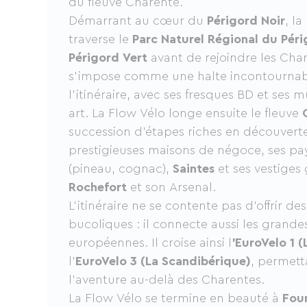
du fleuve Charente.
Démarrant au cœur du
Périgord Noir
, la
traverse le
Parc Naturel Régional du Pér
Périgord Vert
avant de rejoindre les Char
s’impose comme une halte incontournabl
l'itinéraire, avec ses fresques BD et ses 
art. La Flow Vélo longe ensuite le fleuve
succession d’étapes riches en découverte
prestigieuses maisons de négoce, ses pa
(pineau, cognac),
Saintes
et ses vestiges 
Rochefort
et son Arsenal.
L’itinéraire ne se contente pas d’offrir de
bucoliques : il connecte aussi les grande
européennes. Il croise ainsi l
’EuroVelo 1 
l’
EuroVelo 3 (La Scandibérique)
, permett
l’aventure au-delà des Charentes.
La Flow Vélo se termine en beauté à
Fou