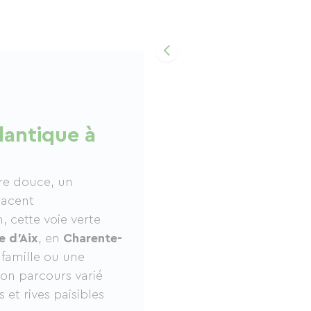
lantique à
ure douce, un
lacent
 cette voie verte
le d’Aix
, en
Charente-
 famille ou une
son parcours varié
 et rives paisibles