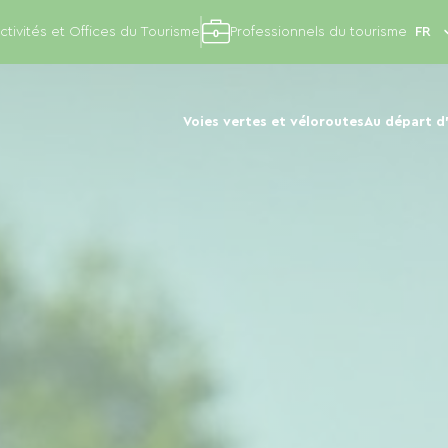
ctivités et Offices du Tourisme
Professionnels du tourisme
Voies vertes et véloroutes
Au départ d'