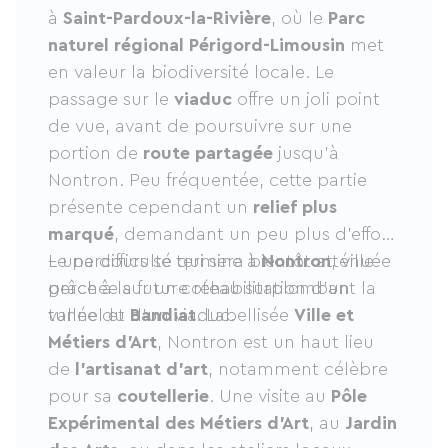
à
Saint-Pardoux-la-Rivière
, où le
Parc
naturel régional Périgord-Limousin
met
en valeur la biodiversité locale. Le
passage sur le
viaduc
offre un joli point
de vue, avant de poursuivre sur une
portion de
route partagée
jusqu’à
Nontron. Peu fréquentée, cette partie
présente cependant un
relief plus
marqué
, demandant un peu plus d’effort
– une difficulté qui sera bientôt atténuée
Le parcours se termine à
Nontron
, ville
grâce à la future réhabilitation d’un
perchée sur un coteau surplombant la
tunnel et d’un viaduc.
vallée du
Bandiat
. Labellisée
Ville et
Métiers d’Art
, Nontron est un haut lieu
de
l’artisanat d’art
, notamment célèbre
pour sa
coutellerie
. Une visite au
Pôle
Expérimental des Métiers d’Art
, au
Jardin