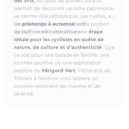
des Arts
, ou dans les ateliers locaux
permet de découvrir ce riche patrimoine.
Le centre-ville pittoresque, ses ruelles, et
ses points de vue complètent
De
printemps à automne
, cette portion
agréablement cette arrivée.
de La Flow Vélo constitue une
étape
idéale pour les cyclistes en quête de
nature, de culture et d’authenticité
. Que
ce soit pour une balade en famille, une
journée sportive ou une exploration
paisible du
Périgord Vert
, l’itinéraire de
Thiviers à Nontron vous laissera un
souvenir empreint de charme et de
sérénité.