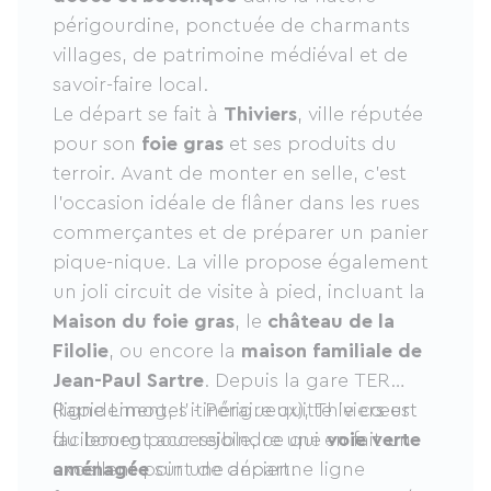
périgourdine, ponctuée de charmants
villages, de patrimoine médiéval et de
savoir-faire local.
Le départ se fait à
Thiviers
, ville réputée
pour son
foie gras
et ses produits du
terroir. Avant de monter en selle, c’est
l’occasion idéale de flâner dans les rues
commerçantes et de préparer un panier
pique-nique. La ville propose également
un joli circuit de visite à pied, incluant la
Maison du foie gras
, le
château de la
Filolie
, ou encore la
maison familiale de
Jean-Paul Sartre
. Depuis la gare TER
(ligne Limoges - Périgueux), Thiviers est
Rapidement, l’itinéraire quitte le cœur
facilement accessible, ce qui en fait un
du bourg pour rejoindre une
voie verte
excellent point de départ.
aménagée
sur une ancienne ligne