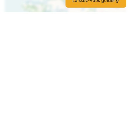
Laissez-vous guider
Load the map
ORIVAL CAMPSITE ***
Campsite
Grandes-Ventes
HOTEL DU GRAND CERF Contact Hotel
Hotels
Neufchâtel-En-Bray