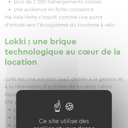
plus de 2 000 hébergements visibles
une audience en forte croissance
Ma Voie Verte s’inscrit comme une porte
d’entrée vers l’écosystème du tourisme à vélo.
Lokki : une brique
technologique au cœur de la
location
Lokki est une solution SaaS dédiée à la gestion et
à la réservation d’activités de location (vélos,
équipements de loisirs).
Elle permet aux professionnels :
de digitaliser leur activité
de gérer leurs réservations
Ce site utilise des
de rendre leur offre accessible en ligne