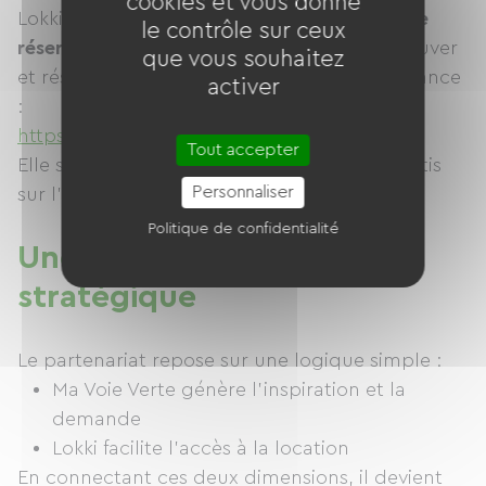
cookies et vous donne
Lokki propose également une
plateforme de
le contrôle sur ceux
réservation grand public
permettant de trouver
que vous souhaitez
et réserver facilement un vélo partout en France
activer
:
https://www.lokki.rent/
Tout accepter
Elle s’appuie sur un réseau de loueurs répartis
Personnaliser
sur l’ensemble du territoire.
Politique de confidentialité
Une complémentarité
stratégique
Le partenariat repose sur une logique simple :
Ma Voie Verte génère l’inspiration et la
demande
Lokki facilite l’accès à la location
En connectant ces deux dimensions, il devient