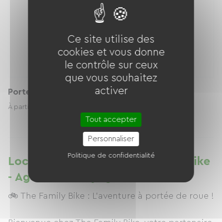
Ce site utilise des
cookies et vous donne
le contrôle sur ceux
que vous souhaitez
activer
Porte bébé
3.00 € / jour
À partir de
Tout accepter
Personnaliser
Politique de confidentialité
Location de vélos à The Family Bike
- Agence de voyage à vélo
🚲 The Family Bike : L’aventure à portée de roue !