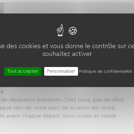
ise des cookies et vous donne le contrôle sur 
souhaitez activer
lo sur le bassin toulonnais. Louer un vélo chez
Tout accepter
Personnaliser
Politique de confidentialité
achine haut de gamme, réglée et chouchoutée par
ue
er de réparation premium. Chez nous, pas de vélos
aque vélo de notre parc de location est révisé,
ts avant chaque départ. Vous roulez en totale