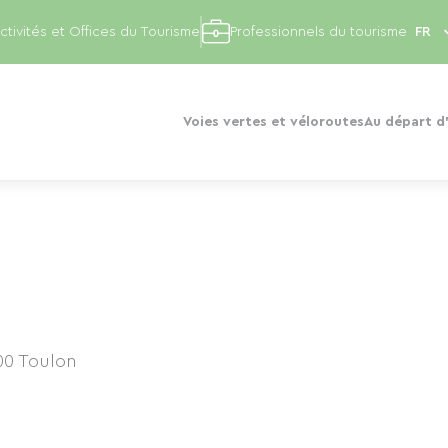
ctivités et Offices du Tourisme
Professionnels du tourisme
Voies vertes et véloroutes
Au départ d'
00
Toulon