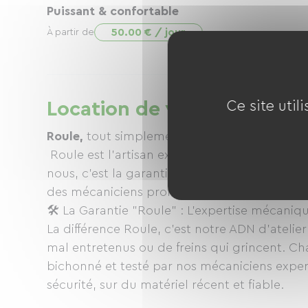
Puissant & confortable
50.00 € / jour
À partir de
Location de vélos à Roule
Ce site util
Roule,
tout simplement !
Roule est l'artisan expert indépendant du vé
nous, c'est la garantie de partir sur une m
des mécaniciens professionnels.
🛠️ La Garantie "Roule" : L'expertise mécaniq
La différence Roule, c'est notre ADN d'ateli
mal entretenus ou de freins qui grincent. Ch
bichonné et testé par nos mécaniciens exper
sécurité, sur du matériel récent et fiable.