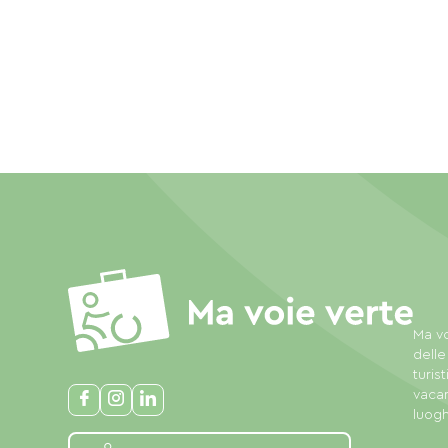
Ma vo
delle
turis
vacan
luogh