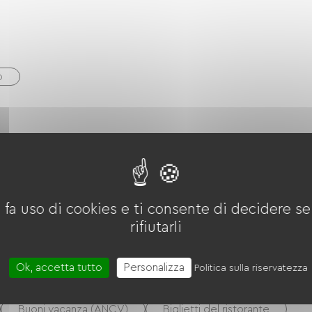
o
ardo
Area pic-nic
Terreno di gioco
 da pétanque
Mini golf
equitazione
 fa uso di cookies e ti consente di decidere se 
rifiutarli
Ok, accetta tutto
Personalizza
Politica sulla riservatezza
Buoni vacanza (ANCV)
Biglietti del ristorante