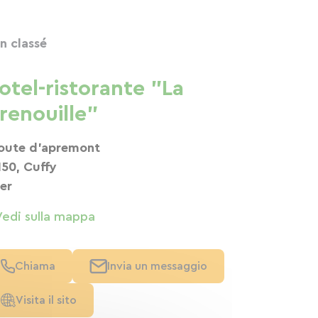
n classé
otel-ristorante "La
renouille"
route d'apremont
150, Cuffy
er
Vedi sulla mappa
Chiama
Invia un messaggio
Visita il sito