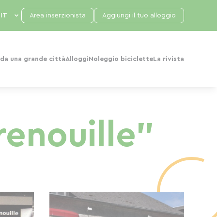
Area inserzionista
Aggiungi il tuo alloggio
da una grande città
Alloggi
Noleggio biciclette
La rivista
renouille"