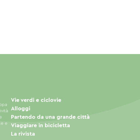
Vie verdi e ciclovie
appa
Alloggi
ività
Partendo da una grande città
e
se e
Viaggiare in bicicletta
La rivista