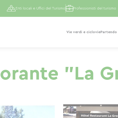
Enti locali e Uffici del Turismo
Professionisti del turismo
Vie verdi e ciclovie
Partendo 
torante "La G