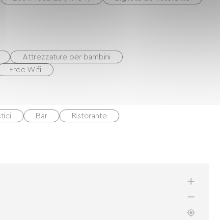
Attrezzature per bambini
Free Wifi
tici
Bar
Ristorante