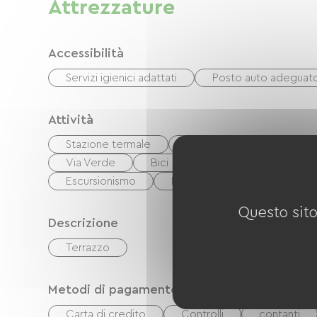
Attrezzature
Accessibilità
Servizi igienici adattati
Posto auto adeguat
Attività
Stazione termale
locale notturno
Bili
Via Verde
Bici
Boulodrome / Campo
Escursionismo
Pesca
Corpo d'acqua
Questo sito
Descrizione
Terrazzo
Metodi di pagamento
Carta di credito
Controlli
contanti