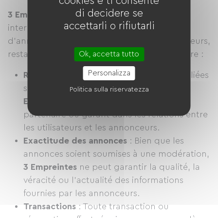
cookies e ti consente
di decidere se
3 Empreintes
agit également comme un
accettarli o rifiutarli
intermédiaire technique pour la publication
d’annonces proposées par des tiers (hébergeurs,
restaurateurs, loueurs de vélos, etc.). À ce titre :
Ok, accetta tutto
Personalizza
Rôle d’intermédiaire
: Les annonces publiées
sur le site sont fournies par des tiers.
3
Politica sulla riservatezza
Empreintes
n’intervient pas comme
partenaire ou garant dans les relations entre
les utilisateurs et les annonceurs.
Exactitude des annonces
: Bien que les
annonces soient soumises à une modération,
3 Empreintes
ne peut garantir la qualité, la
véracité ou l’actualité des informations
fournies par les annonceurs.
Transactions
: Toute transaction ou