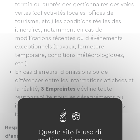
terrain ou auprès des gestionnaires des voies
vertes (collectivités locales, offices de
tourisme, etc.) les conditions réelles des
itinéraires, notamment en cas de
modifications récentes ou d’événements
exceptionnels (travaux, fermeture
temporaire, conditions météorologiques,
etc.).
En cas d'erreurs, d'omissions ou de
différences entre les informations affichées et
la réalité,
3 Empreintes
décline toute
responsabilité pour les désagréments ou
incidents survenus lors de l’utilisation des
itinéraires ou services associés.
Responsabilité en matière de services et
Questo sito fa uso di
d'annonces