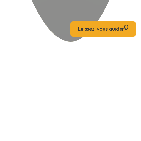
Laissez-vous guider
Parto per un viaggio
Inizia scegliendo il tuo mondo
Cerco una destinazione con vie verdi