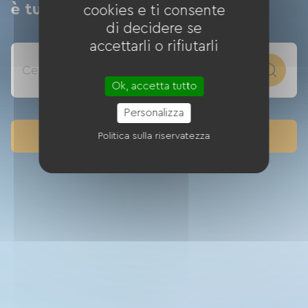
è tua
cookies e ti consente
di decidere se
accettarli o rifiutarli
Cerca una via verde, una destinazione, un alloggio… e molto altro ancora…
Ok, accetta tutto
Personalizza
Mappa delle vie verdi e piste ciclabili
Politica sulla riservatezza