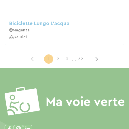
Biciclette Lungo L'acqua
Magenta
33 Bici
...
1
2
3
62