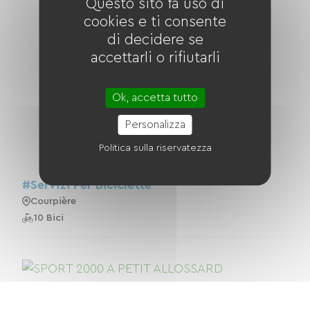
Questo sito fa uso di
cookies e ti consente
di decidere se
accettarli o rifiutarli
Ok, accetta tutto
Personalizza
Politica sulla riservatezza
#Servizi Per Biciclette
Courpière
10 Bici