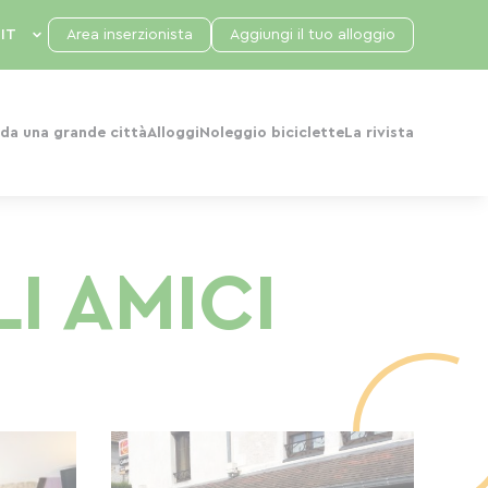
Area inserzionista
Aggiungi il tuo alloggio
da una grande città
Alloggi
Noleggio biciclette
La rivista
I AMICI