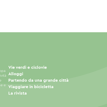
Vie verdi e ciclovie
appa
Alloggi
ività
Partendo da una grande città
e
se e
Viaggiare in bicicletta
La rivista