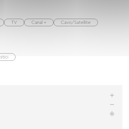
TV
Canal +
Cavo/Satellite
tici