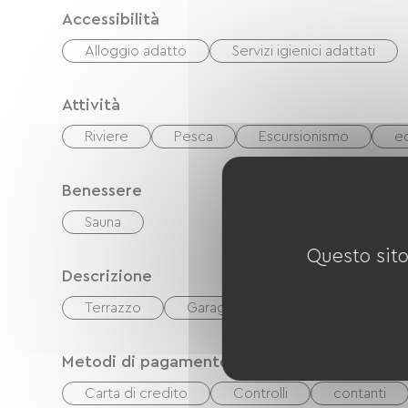
Accessibilità
Alloggio adatto
Servizi igienici adattati
Attività
Riviere
Pesca
Escursionismo
e
Benessere
Sauna
Questo sito
Descrizione
Terrazzo
Garage
Metodi di pagamento
Carta di credito
Controlli
contanti