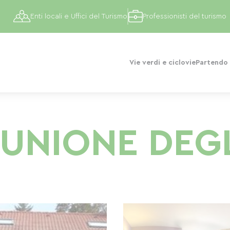
Enti locali e Uffici del Turismo
Professionisti del turismo
Vie verdi e ciclovie
Partendo 
IUNIONE DEGL