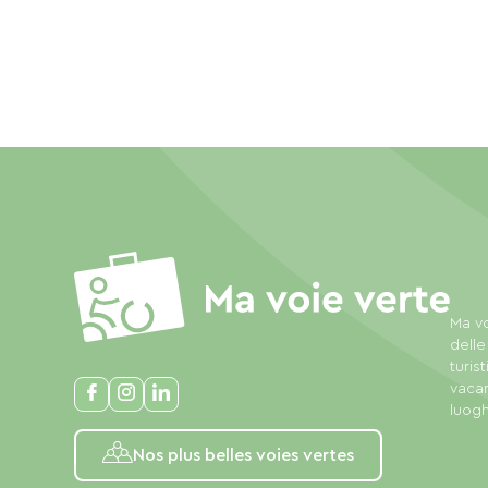
Ma vo
delle
turis
vacan
luogh
Nos plus belles voies vertes