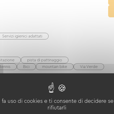
Servizi igienici adattati
itazione
pista di pattinaggio
tennis
Bici
mountain bike
Via Verde
balneoterapia
Massaggi / Modellistica
 fa uso di cookies e ti consente di decidere se 
rifiutarli