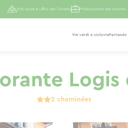
Enti locali e Uffici del Turismo
Professionisti del turismo
Vie verdi e ciclovie
Partendo 
torante Logis
2 cheminées