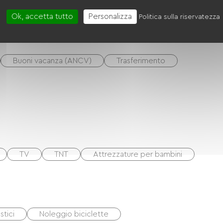
Ok, accetta tutto
Personalizza
Politica sulla riservatezza
Buoni vacanza (ANCV)
Trasferimento
TV
TNT
Attrezzature per bambini
tici
Noleggio biciclette