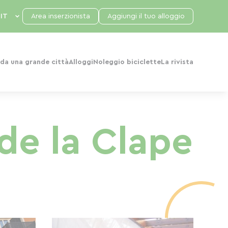
Area inserzionista
Aggiungi il tuo alloggio
da una grande città
Alloggi
Noleggio biciclette
La rivista
 de la Clape