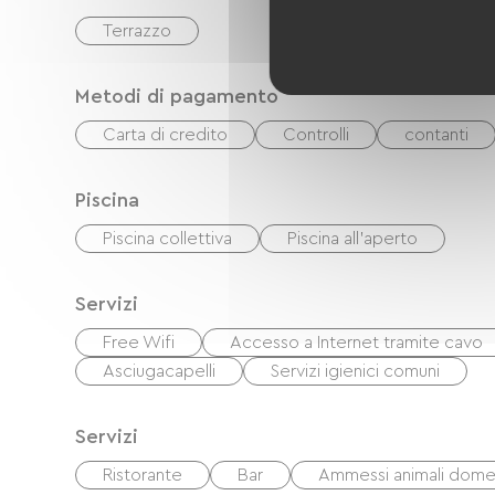
Terrazzo
Metodi di pagamento
Carta di credito
Controlli
contanti
Piscina
Piscina collettiva
Piscina all'aperto
Servizi
Free Wifi
Accesso a Internet tramite cavo
Asciugacapelli
Servizi igienici comuni
Servizi
Ristorante
Bar
Ammessi animali domes