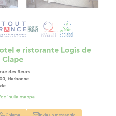
otel e ristorante Logis de
a Clape
 rue des fleurs
100, Narbonne
de
Vedi sulla mappa
Chiama
Invia un messaggio