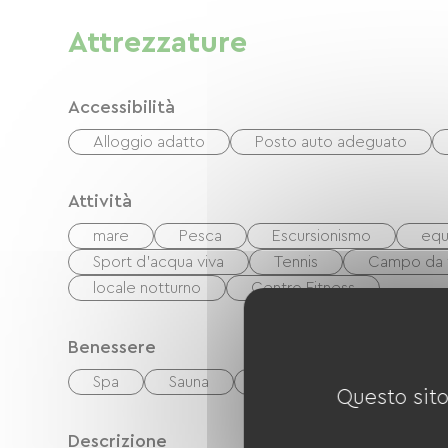
Attrezzature
Accessibilità
Alloggio adatto
Posto auto adeguato
Attività
mare
Pesca
Escursionismo
equ
Sport d'acqua viva
Tennis
Campo da 
locale notturno
Centro Fitness
Benessere
Spa
Sauna
Hammam
jaccuzi
Questo sito
Descrizione