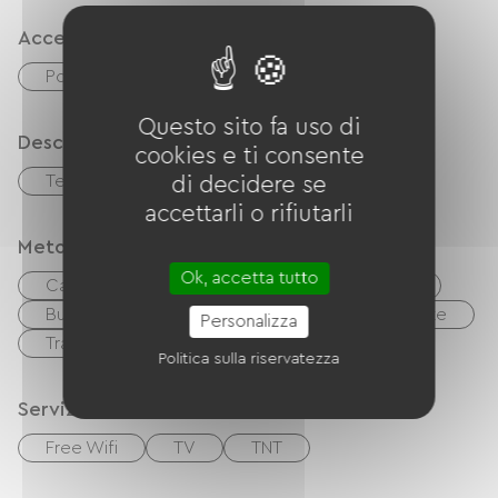
Accessibilità
Posto auto adeguato
Questo sito fa uso di
Descrizione
cookies e ti consente
Terrazzo
di decidere se
accettarli o rifiutarli
Metodi di pagamento
Ok, accetta tutto
Carta di credito
Controlli
contanti
Buoni vacanza (ANCV)
Biglietti del ristorante
Personalizza
Trasferimento
Politica sulla riservatezza
Servizi
Free Wifi
TV
TNT