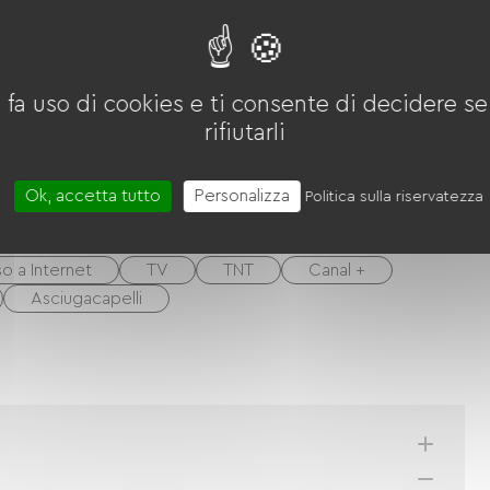
 notturno
 fa uso di cookies e ti consente di decidere se 
rifiutarli
nza (ANCV)
Trasferimento
Ok, accetta tutto
Personalizza
Politica sulla riservatezza
o a Internet
TV
TNT
Canal +
Asciugacapelli