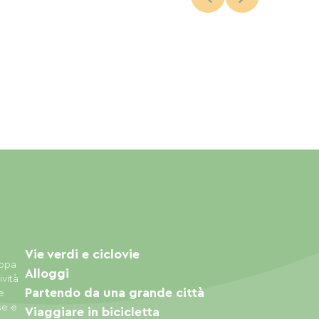
Vie verdi e ciclovie
appa
Alloggi
ività
Partendo da una grande città
e
se e
Viaggiare in bicicletta