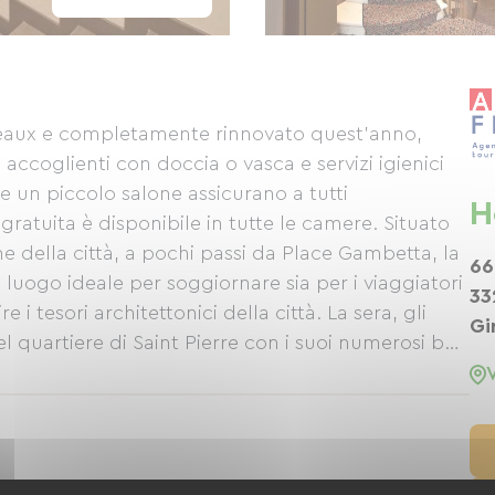
rdeaux e completamente rinnovato quest'anno,
accoglienti con doccia o vasca e servizi igienici
e un piccolo salone assicurano a tutti
H
gratuita è disponibile in tutte le camere. Situato
he della città, a pochi passi da Place Gambetta, la
66
l luogo ideale per soggiornare sia per i viaggiatori
33
e i tesori architettonici della città. La sera, gli
Gi
l quartiere di Saint Pierre con i suoi numerosi bar
centro città, tutti raggiungibili in pochi minuti
novate. Inoltre, le numerose opzioni di trasporto
e) e due parcheggi pubblici a prezzi accessibili
nti facili per i nostri ospiti. Prenota ora su