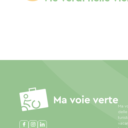
Ma vo
delle
turis
vacan