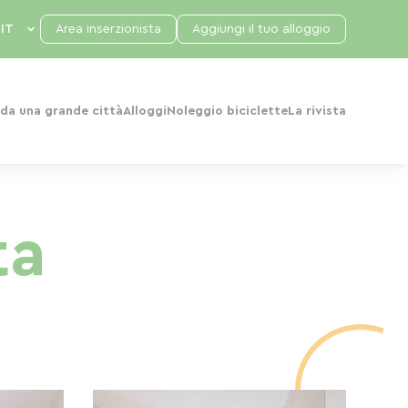
Area inserzionista
Aggiungi il tuo alloggio
da una grande città
Alloggi
Noleggio biciclette
La rivista
ta