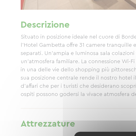
Descrizione
Situato in posizione ideale nel cuore di Bo
l'Hotel Gambetta offre 31 camere tranquille e 
separati. Un'ampia e luminosa sala colazioni 
un'atmosfera familiare. La connessione Wi-Fi 
in una delle vie dello shopping più pittoresc
sua posizione centrale rende il nostro hotel i
d'affari che per i turisti che desiderano scoprir
ospiti possono godersi la vivace atmosfera de
e ristoranti, così come i cinema e i teatri del 
percorrendo le vie pedonali recentemente rin
pubblico (tram, autobus, navetta aeroportual
Attrezzature
nelle immediate vicinanze rendono gli spostame
www.hotel-gambetta.com