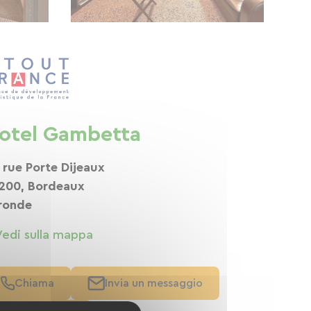
otel Gambetta
 rue Porte Dijeaux
200, Bordeaux
ronde
Vedi sulla mappa
Chiama
Invia un messaggio