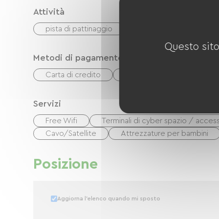
Attività
pista di pattinaggio
Via Verde
locale
Questo sito
Metodi di pagamento
Carta di credito
contanti
Buoni vaca
Servizi
Free Wifi
Terminali di cyber spazio / access
Cavo/Satellite
Attrezzature per bambini
Posizione
Aggiorna l'elenco quando mi sposto