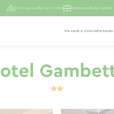
Enti locali e Uffici del Turismo
Professionisti del turismo
Vie verdi e ciclovie
Partendo 
otel Gambet