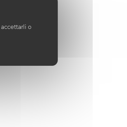
Visita il sito
accettarli o