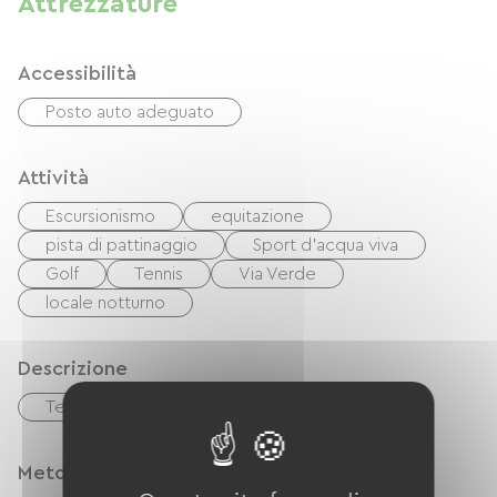
Attrezzature
Accessibilità
Posto auto adeguato
Attività
Escursionismo
equitazione
pista di pattinaggio
Sport d'acqua viva
Golf
Tennis
Via Verde
locale notturno
Descrizione
Terrazzo
Garage
Metodi di pagamento