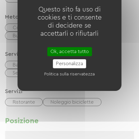
Questo sito fa uso di
Metodi di pagamento
cookies e ti consente
di decidere se
Controlli
contanti
accettarli o rifiutarli
Buoni vacanza (ANCV)
Ok, accetta tutto
Servizi
Personalizza
Barbecue
Mobili da giardino
Servizi igienici comuni
Politica sulla riservatezza
Servizi
Ristorante
Noleggio biciclette
Posizione