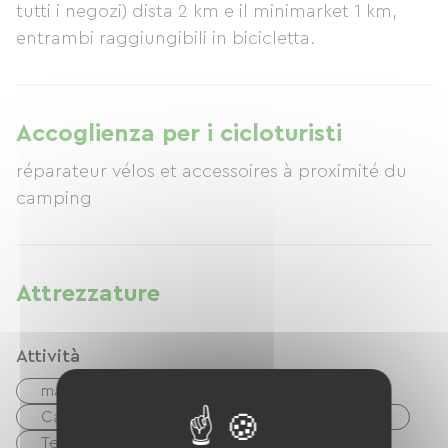
tutti i negozi) dista 2 km e il minimarket 1 km,
entrambi raggiungibili in bicicletta.
Accoglienza per i cicloturisti
réparateur vélos et accessoires à proximité du
camping
Attrezzature
Attività
mare
Riviere
Tennis
Campo da tennis
Bici
mountain bike
Terreno di gioco