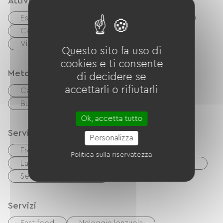
Attività
Escursionismo
equitazione
Tennis
Campo da tennis
mountain bike
Via Verde
Area pic-nic
Questo sito fa uso di
cookies e ti consente
Metodi di pagamento
di decidere se
accettarli o rifiutarli
Carta di credito
contanti
Buoni vacanza (ANCV)
Ok, accetta tutto
Servizi
Personalizza
Free Wifi
TV
Barbecue
Politica sulla riservatezza
Lavatrice collettiva
Asciugatrice in comune
Servizi igienici comuni
Servizi