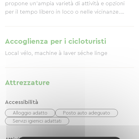
propone un'ampia varietà di attività e opzioni
per il tempo libero in loco o nelle vicinanze.
Alloggio: 30 posti letto in 9 camere da 1 a 8
persone. Ristorazione: individuale o di gruppo
(max 120 persone) / self-catering o su
Accoglienza per i cicloturisti
ordinazione.
Local vélo, machine à laver séche linge
Attrezzature
Accessibilità
Alloggio adatto
Posto auto adeguato
Servizi igienici adattati