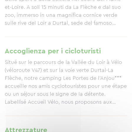
et-Loire. A soli 15 minuti da La Flèche e dal suo
zoo, immerso in una magnifica cornice verde
sulle rive del Loir a Durtal, sede del famoso
Château des Comtes d'Anjou, il campeggio Les
Portes de l'Anjou garantisce pace, comfort e
tranquillità per una vacanza indimenticabile in
Accoglienza per i cicloturisti
coppia, in famiglia o con gli amici. Il nostro
Situé sur le parcours de la Vallée du Loir à Vélo
piccolo e accogliente campeggio è la
(véloroute V47) et sur la voie verte Durtal-La
destinazione ideale per entrare in contatto con
Flèche, notre camping Les Portes de l'Anjou***
la natura, scoprire numerose attrazioni culturali
accueille nos amis cyclotouristes pour une étape
e trascorrere vacanze indimenticabili con
ou un séjour sous le signe de la détente.
un'ampia gamma di attività (natura, sport e per
Labellisé Accueil Vélo, nous proposons aux
famiglie). Durante la stagione, il vostro
cyclotouristes le choix entre un grand
campeggio nel Maine-et-Loire offre
emplacement nu spécifiquement aménagé
intrattenimento serale. Per momenti di relax con
(garage vélo, table) ou la location d'une
la famiglia o gli amici, il Camping Les Portes de
Attrezzature