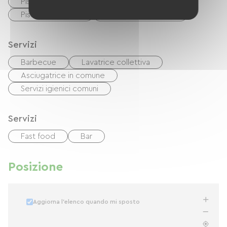
Piscina collettiva
Piscina all'aperto
Piscina riscaldata
piscina per bambini
Servizi
Barbecue
Lavatrice collettiva
Asciugatrice in comune
Servizi igienici comuni
Servizi
Fast food
Bar
Posizione
Aggiorna l'elenco quando mi sposto