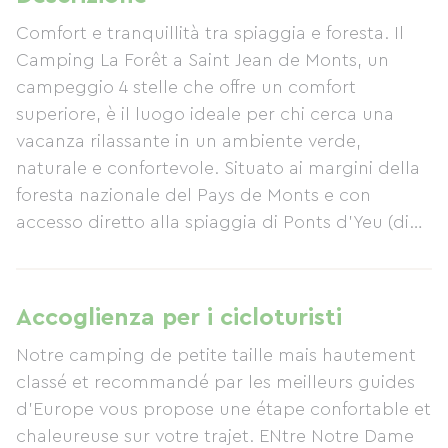
Comfort e tranquillità tra spiaggia e foresta. Il
Camping La Forêt a Saint Jean de Monts, un
campeggio 4 stelle che offre un comfort
superiore, è il luogo ideale per chi cerca una
vacanza rilassante in un ambiente verde,
naturale e confortevole. Situato ai margini della
foresta nazionale del Pays de Monts e con
accesso diretto alla spiaggia di Ponts d'Yeu (di
fronte all'Île d'Yeu), il nostro campeggio è
rinomato per la sua atmosfera accogliente e la
posizione ideale per esplorare la regione e le sue
Accoglienza per i cicloturisti
numerose attività. Il Camping La Forêt dispone
Notre camping de petite taille mais hautement
di una piscina riscaldata e di una piscina per
classé et recommandé par les meilleurs guides
bambini (aperte da maggio a settembre),
d'Europe vous propose une étape confortable et
entrambe esposte a sud. Potrete rilassarvi sui
chaleureuse sur votre trajet. ENtre Notre Dame
numerosi lettini prendisole tenendo d'occhio i