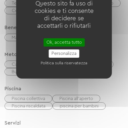
Questo sito fa uso di
Terreno di gioco
Area pic-nic
Biliardo
cookies e ti consente
Centro Fitness
di decidere se
accettarli o rifiutarli
Benessere
Massaggi / Modellistica
Ok, accetta tutto
Personalizza
Metodi di pagamento
Politica sulla riservatezza
Carta di credito
Controlli
contanti
Buoni vacanza (ANCV)
Trasferimento
Piscina
Piscina collettiva
Piscina all'aperto
Piscina riscaldata
piscina per bambini
Servizi