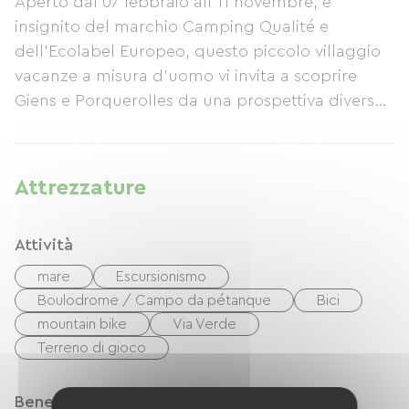
Aperto dal 07 febbraio all'11 novembre, e
insignito del marchio Camping Qualité e
dell'Ecolabel Europeo, questo piccolo villaggio
vacanze a misura d'uomo vi invita a scoprire
Giens e Porquerolles da una prospettiva diversa,
godendo al contempo di offerte benessere
personalizzate.
Attrezzature
Attività
mare
Escursionismo
Boulodrome / Campo da pétanque
Bici
mountain bike
Via Verde
Terreno di gioco
Benessere