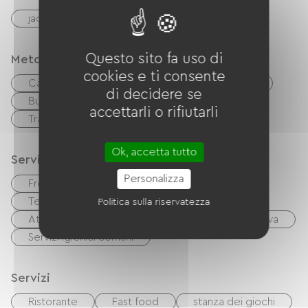
jaccuzi
Massaggi / Modellistica
Questo sito fa uso di
Metodi di pagamento
cookies e ti consente
Carta di credito
Controlli
contanti
di decidere se
Buoni vacanza (ANCV)
Paypal
accettarli o rifiutarli
Trasferimento
Buon CAF
Ok, accetta tutto
Servizi
Personalizza
Free Wifi
Terminali di cyber spazio / accesso a Internet
Politica sulla riservatezza
Attrezzature per bambini
Lavatrice collettiva
Servizi igienici comuni
Servizi
Ristorante
Fast food
stanza dei giochi