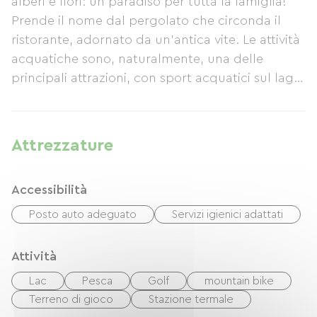
alberi e fiori: un paradiso per tutta la famiglia!
Prende il nome dal pergolato che circonda il
ristorante, adornato da un'antica vite. Le attività
acquatiche sono, naturalmente, una delle
principali attrazioni, con sport acquatici sul lago
e piscine all'aperto. L'area giochi per bambini,
particolarmente attraente e ben attrezzata, farà
la gioia dei più piccoli. Le numerose attività
Attrezzature
offerte accontenteranno tutti. Escursionismo e
mountain bike sono particolarmente
Accessibilità
apprezzate. Numerose e varie sono le
opportunità per escursioni ed esplorazioni: il
Posto auto adeguato
Servizi igienici adattati
lago di Ginevra, le cascate di Hérisson, visite a
Ginevra e al borgo di Baume-les-Messieurs con la
Attività
sua grotta, l'anfiteatro naturale e l'abbazia...
Lac
Pesca
Golf
mountain bike
Campeggio: Situato tra acqua e bosco, sulle rive
Terreno di gioco
Stazione termale
del più grande lago naturale del Giura, sulla