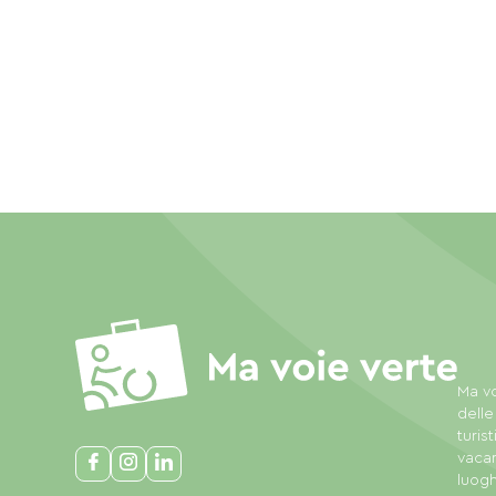
Ma vo
delle
turis
vacan
luogh