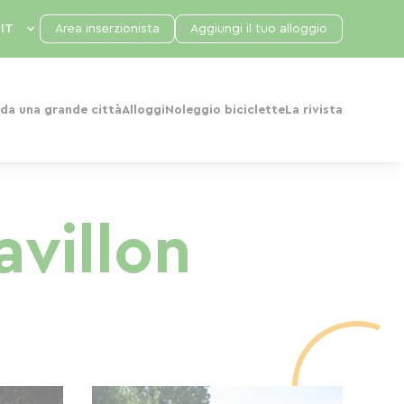
Area inserzionista
Aggiungi il tuo alloggio
da una grande città
Alloggi
Noleggio biciclette
La rivista
avillon