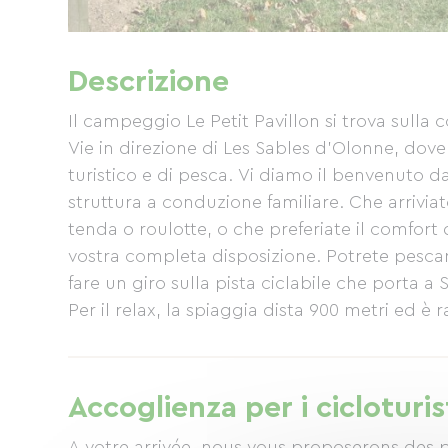
Descrizione
Il campeggio Le Petit Pavillon si trova sulla 
Vie in direzione di Les Sables d'Olonne, dov
turistico e di pesca. Vi diamo il benvenuto da
struttura a conduzione familiare. Che arriviat
tenda o roulotte, o che preferiate il comfort
vostra completa disposizione. Potrete pescare
fare un giro sulla pista ciclabile che porta a 
Per il relax, la spiaggia dista 900 metri ed è
Le Petit Pavillon offriamo: - un panificio e una
giorno a persona; - Ghiaccio tritato; - Noleggi
asporto 1 o 2 volte a settimana; - Vendita de
Accoglienza per i cicloturis
volte a settimana; - Laboratori creativi per b
A votre arrivée, nous vous proposerons des p