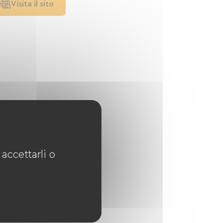
Visita il sito
accettarli o