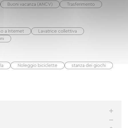
Buoni vacanza (ANCV)
Trasferimento
o a Internet
Lavatrice collettiva
uni
la
Noleggio biciclette
stanza dei giochi