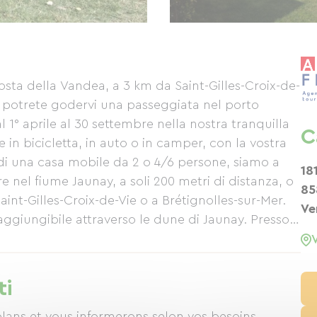
costa della Vandea, a 3 km da Saint-Gilles-Croix-de-
e potrete godervi una passeggiata nel porto
l 1° aprile al 30 settembre nella nostra tranquilla
C
e in bicicletta, in auto o in camper, con la vostra
 di una casa mobile da 2 o 4/6 persone, siamo a
18
 nel fiume Jaunay, a soli 200 metri di distanza, o
85
Saint-Gilles-Croix-de-Vie o a Brétignolles-sur-Mer.
Ve
 raggiungibile attraverso le dune di Jaunay. Presso
 pasticceria; - Ricarica gratuita di un dispositivo al
o biciclette. Nei mesi di luglio e agosto: - Pasti da
l quotidiano Ouest-France; - Intrattenimento più
ti
ambini e adulti.
lans et vous informerons selon vos besoins.