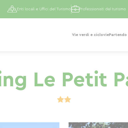
Enti locali e Uffici del Turismo
Professionisti del turismo
Vie verdi e ciclovie
Partendo 
g Le Petit P